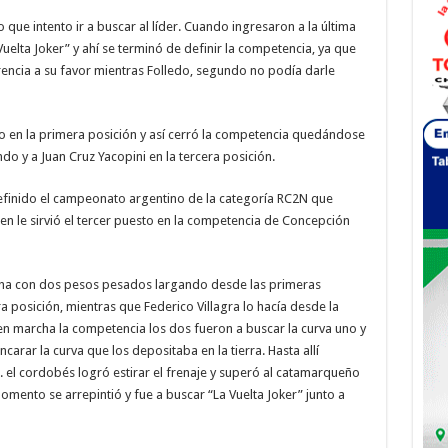
o que intento ir a buscar al líder. Cuando ingresaron a la última
uelta Joker” y ahí se terminó de definir la competencia, ya que
encia a su favor mientras Folledo, segundo no podía darle
uvo en la primera posición y así cerró la competencia quedándose
do y a Juan Cruz Yacopini en la tercera posición.
finido el campeonato argentino de la categoría RC2N que
n le sirvió el tercer puesto en la competencia de Concepción
rcha con dos pesos pesados largando desde las primeras
 posición, mientras que Federico Villagra lo hacía desde la
 marcha la competencia los dos fueron a buscar la curva uno y
carar la curva que los depositaba en la tierra. Hasta allí
. el cordobés logró estirar el frenaje y superó al catamarqueño
omento se arrepintió y fue a buscar “La Vuelta Joker” junto a