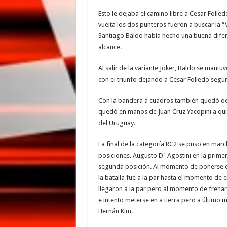
Esto le dejaba el camino libre a Cesar Folled
vuelta los dos punteros fueron a buscar la “V
Santiago Baldo había hecho una buena difer
alcance.
Al salir de la variante Joker, Baldo se mant
con el triunfo dejando a Cesar Folledo segun
Con la bandera a cuadros también quedó de
quedó en manos de Juan Cruz Yacopini a quie
del Uruguay.
La final de la categoría RC2 se puso en ma
posiciones. Augusto D´Agostini en la primera
segunda posición. Al momento de ponerse en
la batalla fue a la par hasta el momento de en
llegaron a la par pero al momento de frenar
e intento meterse en a tierra pero a último m
Hernán Kim.