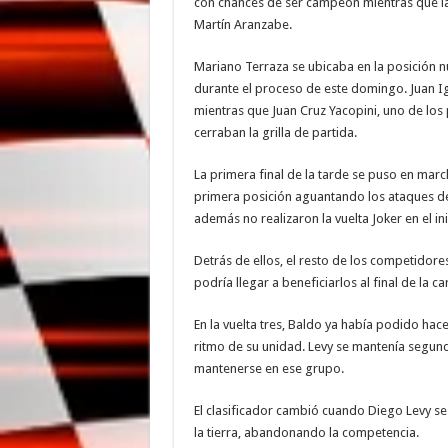
con chances de ser campeón mientras que la 
Martín Aranzabe.
Mariano Terraza se ubicaba en la posición
durante el proceso de este domingo. Juan Ign
mientras que Juan Cruz Yacopini, uno de los 
cerraban la grilla de partida.
La primera final de la tarde se puso en mar
primera posición aguantando los ataques de 
además no realizaron la vuelta Joker en el in
Detrás de ellos, el resto de los competidore
podría llegar a beneficiarlos al final de la ca
En la vuelta tres, Baldo ya había podido ha
ritmo de su unidad. Levy se mantenía segund
mantenerse en ese grupo.
El clasificador cambió cuando Diego Levy se 
la tierra, abandonando la competencia.