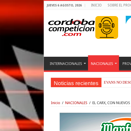
INICIO
SOBRE EL PR
JUEVES 6 AGOSTO, 2026
INTERNACIONALES
NACIONALES
PROV
Noticias recientes
EVANS NO DESC
RAÚL FERNÁND
Inicio
/
NACIONALES
/
EL CARX, CON NUEVO