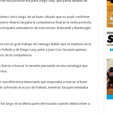
tercera posición era para Diego Levy, que partía delante de
 número cinco luego de un buen sábado que no pudo confirmar
acio Alvarez largaba la competencia final en la sexta posición,
principales animadores de este torneo. Robustelli y Martinoglio
cha con un gran trabajo de Santiago Baldo que se mantuvo en la
Folledo y de Diego Levy, junto a Juan Cruz Yacopini quienes
icio de la competencia.
s fueron a buscar la variante pensando en una estrategia que
rrera.
cer una diferencia interesante que empezaba a marcar el buen
o sufriendo el acoso de Folledo, mientras Yacopini intentaba
fue largo en la última parte del trazado cuando debía volver a