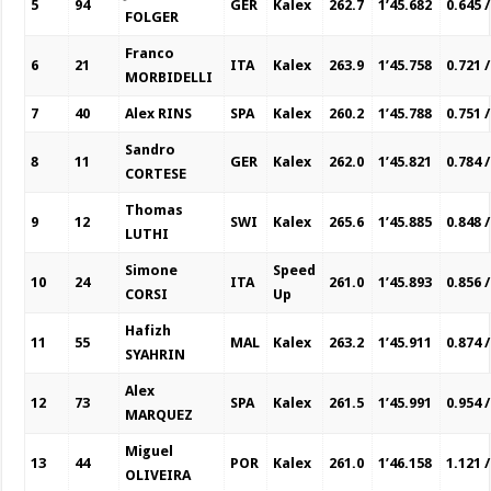
5
94
GER
Kalex
262.7
1’45.682
0.645 /
FOLGER
Franco
6
21
ITA
Kalex
263.9
1’45.758
0.721 /
MORBIDELLI
7
40
Alex RINS
SPA
Kalex
260.2
1’45.788
0.751 /
Sandro
8
11
GER
Kalex
262.0
1’45.821
0.784 /
CORTESE
Thomas
9
12
SWI
Kalex
265.6
1’45.885
0.848 /
LUTHI
Simone
Speed
10
24
ITA
261.0
1’45.893
0.856 /
CORSI
Up
Hafizh
11
55
MAL
Kalex
263.2
1’45.911
0.874 /
SYAHRIN
Alex
12
73
SPA
Kalex
261.5
1’45.991
0.954 /
MARQUEZ
Miguel
13
44
POR
Kalex
261.0
1’46.158
1.121 /
OLIVEIRA