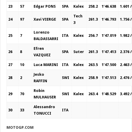
23
57
Edgar PONS
SPA
Kalex
258.2
1’46.638
1.601 /
Tech
24
97
Xavi VIERGE
SPA
261.3
1’46.793
1.756 /
3
Lorenzo
25
7
ITA
Kalex
256.7
1’47.019
1.982 /
BALDASSARRI
Efren
26
8
SPA
Suter
261.3
1’47.413
2.376 /
VAZQUEZ
27
10
Luca MARINI
ITA
Kalex
263.5
1’47.500
2.463 /
Jesko
28
2
SWI
Kalex
258.9
1’47.513
2.476 /
RAFFIN
Robin
29
70
SWI
Kalex
263.4
1’48.529
3.492 /
MULHAUSER
Alessandro
30
33
ITA
TONUCCI
MOTOGP.COM