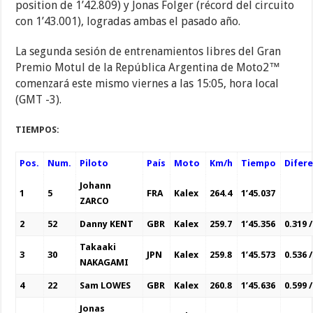
position de 1’42.809) y Jonas Folger (récord del circuito
con 1’43.001), logradas ambas el pasado año.
La segunda sesión de entrenamientos libres del Gran
Premio Motul de la República Argentina de Moto2™
comenzará este mismo viernes a las 15:05, hora local
(GMT -3).
TIEMPOS:
Pos.
Num.
Piloto
País
Moto
Km/h
Tiempo
Difere
Johann
1
5
FRA
Kalex
264.4
1’45.037
ZARCO
2
52
Danny KENT
GBR
Kalex
259.7
1’45.356
0.319 /
Takaaki
3
30
JPN
Kalex
259.8
1’45.573
0.536 /
NAKAGAMI
4
22
Sam LOWES
GBR
Kalex
260.8
1’45.636
0.599 /
Jonas