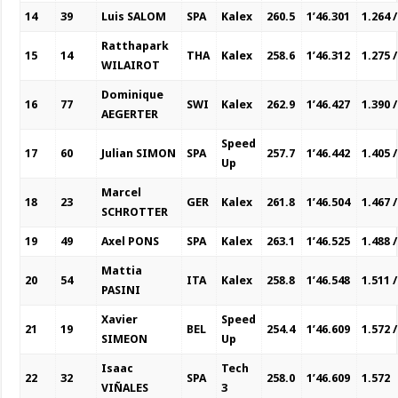
14
39
Luis SALOM
SPA
Kalex
260.5
1’46.301
1.264 /
Ratthapark
15
14
THA
Kalex
258.6
1’46.312
1.275 /
WILAIROT
Dominique
16
77
SWI
Kalex
262.9
1’46.427
1.390 /
AEGERTER
Speed
17
60
Julian SIMON
SPA
257.7
1’46.442
1.405 /
Up
Marcel
18
23
GER
Kalex
261.8
1’46.504
1.467 /
SCHROTTER
19
49
Axel PONS
SPA
Kalex
263.1
1’46.525
1.488 /
Mattia
20
54
ITA
Kalex
258.8
1’46.548
1.511 /
PASINI
Xavier
Speed
21
19
BEL
254.4
1’46.609
1.572 /
SIMEON
Up
Isaac
Tech
22
32
SPA
258.0
1’46.609
1.572
VIÑALES
3