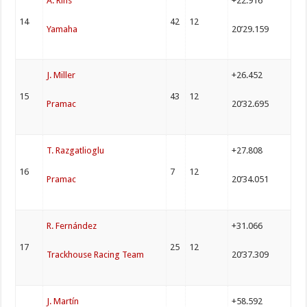
A. Rins
+22.916
14
42
12
Yamaha
20’29.159
J. Miller
+26.452
15
43
12
Pramac
20’32.695
T. Razgatlioglu
+27.808
16
7
12
Pramac
20’34.051
R. Fernández
+31.066
17
25
12
Trackhouse Racing Team
20’37.309
J. Martín
+58.592