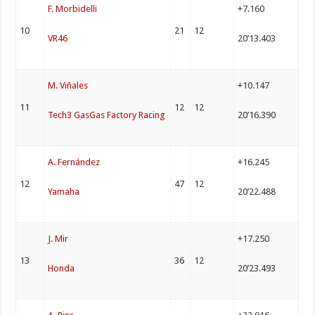
F. Morbidelli
+7.160
10
21
12
VR46
20’13.403
M. Viñales
+10.147
11
12
12
Tech3 GasGas Factory Racing
20’16.390
A. Fernández
+16.245
12
47
12
Yamaha
20’22.488
J. Mir
+17.250
13
36
12
Honda
20’23.493