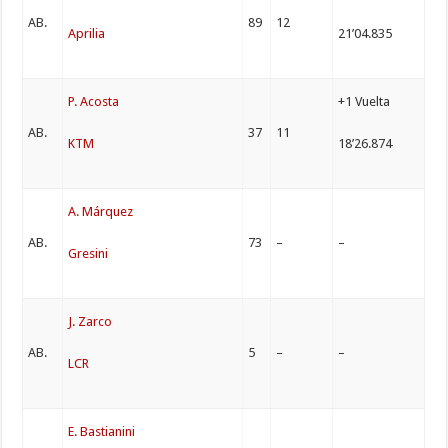
AB.
89
12
Aprilia
21’04.835
P. Acosta
+1 Vuelta
AB.
37
11
KTM
18’26.874
A. Márquez
AB.
73
–
–
Gresini
J. Zarco
AB.
5
–
–
LCR
E. Bastianini