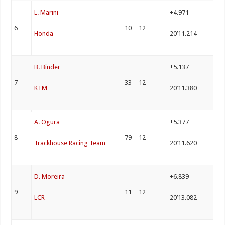
L. Marini
+4.971
6
10
12
Honda
20’11.214
B. Binder
+5.137
7
33
12
KTM
20’11.380
A. Ogura
+5.377
8
79
12
Trackhouse Racing Team
20’11.620
D. Moreira
+6.839
9
11
12
LCR
20’13.082