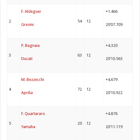
F. Aldeguer
+1.466
2
54
12
Gresini
20’07.709
P. Bagnaia
+4.320
3
63
12
Ducati
20’10.563
M. Bezzecchi
+4.679
4
72
12
Aprilia
20’10.922
F. Quartararo
+4.876
5
20
12
Yamaha
20’11.119