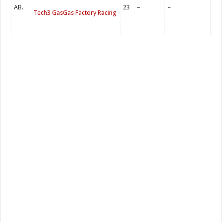
AB.
23
–
–
Tech3 GasGas Factory Racing