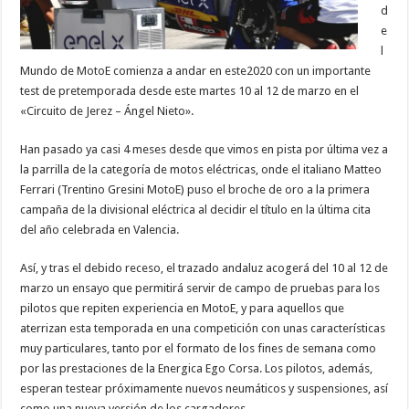
d
e
l
Mundo de MotoE comienza a andar en este2020 con un importante
test de pretemporada desde este martes 10 al 12 de marzo en el
«Circuito de Jerez – Ángel Nieto».
Han pasado ya casi 4 meses desde que vimos en pista por última vez a
la parrilla de la categoría de motos eléctricas, onde el italiano Matteo
Ferrari (Trentino Gresini MotoE) puso el broche de oro a la primera
campaña de la divisional eléctrica al decidir el título en la última cita
del año celebrada en Valencia.
Así, y tras el debido receso, el trazado andaluz acogerá del 10 al 12 de
marzo un ensayo que permitirá servir de campo de pruebas para los
pilotos que repiten experiencia en MotoE, y para aquellos que
aterrizan esta temporada en una competición con unas características
muy particulares, tanto por el formato de los fines de semana como
por las prestaciones de la Energica Ego Corsa. Los pilotos, además,
esperan testear próximamente nuevos neumáticos y suspensiones, así
como una nueva versión de los cargadores.