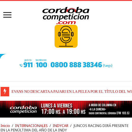
EVANS NO DESCARTA A PAJARI EN LA PELEA POR EL TÍTULO DEL W
RAÚL FERNÁNDEZ Y TRACKHOUSE, A CONTINUIDAD
Inicio
/
INTERNACIONALES
/
INDYCAR
/
JUNCOS RACING DIRÁ PRESENTE
EN LA PENÚLTIMA DEL AÑO DE LA INDY