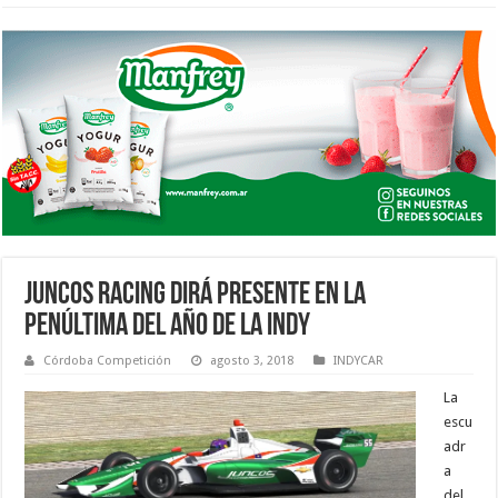
JUNCOS RACING DIRÁ PRESENTE EN LA
PENÚLTIMA DEL AÑO DE LA INDY
Córdoba Competición
agosto 3, 2018
INDYCAR
La
escu
adr
a
del