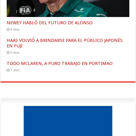
NEWEY HABLÓ DEL FUTURO DE ALONSO
6 días
HAAS VOLVIÓ A BRINDARSE PARA EL PÚBLICO JAPONÉS
EN FUJI
6 días
TODO MCLAREN, A PURO TRABAJO EN PORTIMAO
7 días