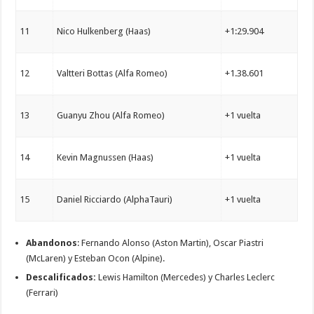
11
Nico Hulkenberg (Haas)
+1:29.904
12
Valtteri Bottas (Alfa Romeo)
+1.38.601
13
Guanyu Zhou (Alfa Romeo)
+1 vuelta
14
Kevin Magnussen (Haas)
+1 vuelta
15
Daniel Ricciardo (AlphaTauri)
+1 vuelta
Abandonos
: Fernando Alonso (Aston Martin), Oscar Piastri
(McLaren) y Esteban Ocon (Alpine).
Descalificados:
Lewis Hamilton (Mercedes) y Charles Leclerc
(Ferrari)