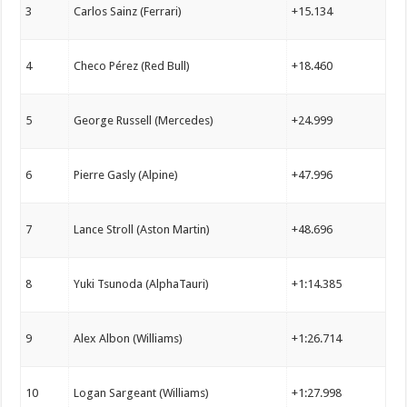
3
Carlos Sainz (Ferrari)
+15.134
4
Checo Pérez (Red Bull)
+18.460
5
George Russell (Mercedes)
+24.999
6
Pierre Gasly (Alpine)
+47.996
7
Lance Stroll (Aston Martin)
+48.696
8
Yuki Tsunoda (AlphaTauri)
+1:14.385
9
Alex Albon (Williams)
+1:26.714
10
Logan Sargeant (Williams)
+1:27.998