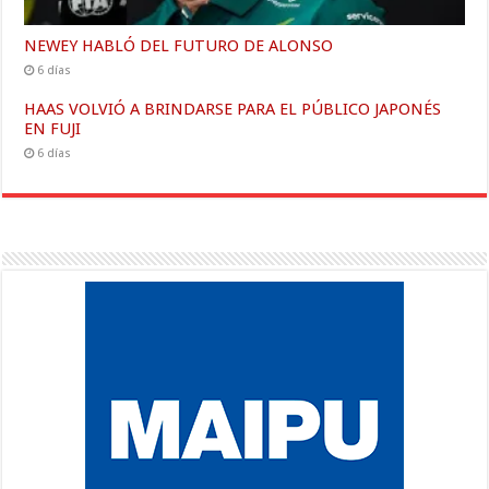
NEWEY HABLÓ DEL FUTURO DE ALONSO
6 días
HAAS VOLVIÓ A BRINDARSE PARA EL PÚBLICO JAPONÉS
EN FUJI
6 días