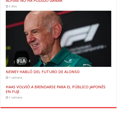
ALPINE NO HA PODIDO GANAR
2 días
NEWEY HABLÓ DEL FUTURO DE ALONSO
1 semana
HAAS VOLVIÓ A BRINDARSE PARA EL PÚBLICO JAPONÉS
EN FUJI
1 semana