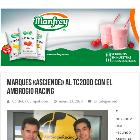
MARQUES «ASCIENDE» AL TC2000 CON EL
AMBROGIO RACING
Córdoba Competición
enero 23, 2020
Uncategorized
El
riocuarte
nse
Facundo
Marques