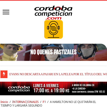
EVANS NO DESCARTA A PAJARI EN LA PELEA POR EL TÍTULO DEL W
Inicio
/
INTERNACIONALES
/
F1
/
A HAMILTON NO LE QUITARÁN EL
TIEMPO Y LARGARÁ SEGUNDO