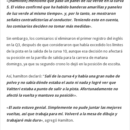
«
[Hamilton] mencionó que pasó un panel de luz verde en la curva
5. El video confirmó que ha habido banderas amarillas y paneles
de luz verde al mismo tiempo». y, por lo tanto, se mostraron
señales contradictorias al conductor. Teniendo esto en cuenta,
los comisarios deciden no tomar más medidas
«.
Sin embargo, los comisarios sí eliminaron el primer registro del inglés
en la Q3, después de que consideraron que había excedido los límites
de la pista en la salida de la curva 10, aunque esa decisión no afectará
su posición en la parrilla de salida para la carrera de mañana
domingo, ya que su segundo crono lo dejó en la posición de escolta.
Así, hamilton declaró: “
Salí de la curva 4 y había una gran nube de
polvo y no sabía dónde estaba el auto ni nada y logré ver que
Valtteri estaba a punto de salir a la pista. Afortunadamente no
afectó la vuelta y mantuvo su posició
n».
«
El auto estuvo genial. Simplemente no pude juntar las mejores
vueltas, así que trabaja para mí. Volveré a la mesa de dibujo y
trabajaré más duro
«, agregó Hamilton.