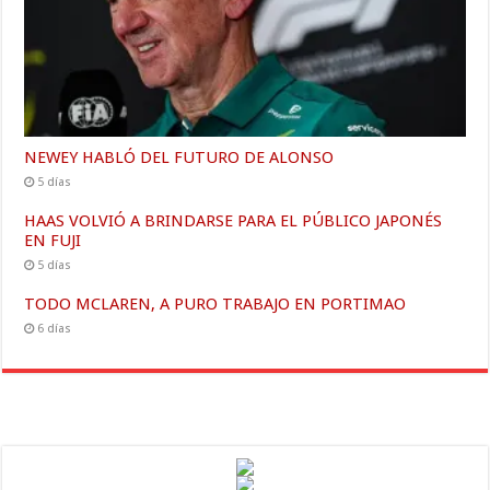
NEWEY HABLÓ DEL FUTURO DE ALONSO
5 días
HAAS VOLVIÓ A BRINDARSE PARA EL PÚBLICO JAPONÉS
EN FUJI
5 días
TODO MCLAREN, A PURO TRABAJO EN PORTIMAO
6 días