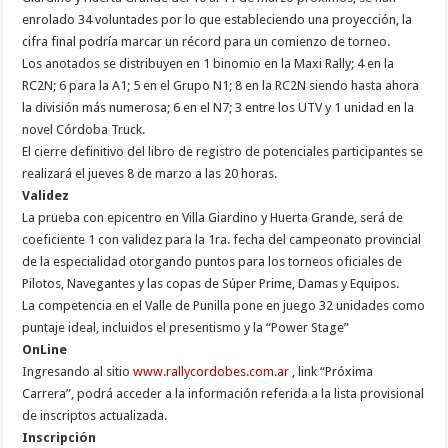
enrolado 34 voluntades por lo que estableciendo una proyección, la
cifra final podría marcar un récord para un comienzo de torneo.
Los anotados se distribuyen en 1 binomio en la Maxi Rally; 4 en la
RC2N; 6 para la A1; 5 en el Grupo N1; 8 en la RC2N siendo hasta ahora
la división más numerosa; 6 en el N7; 3 entre los UTV y 1 unidad en la
novel Córdoba Truck.
El cierre definitivo del libro de registro de potenciales participantes se
realizará el jueves 8 de marzo a las 20 horas.
Validez
La prueba con epicentro en Villa Giardino y Huerta Grande, será de
coeficiente 1 con validez para la 1ra. fecha del campeonato provincial
de la especialidad otorgando puntos para los torneos oficiales de
Pilotos, Navegantes y las copas de Súper Prime, Damas y Equipos.
La competencia en el Valle de Punilla pone en juego 32 unidades como
puntaje ideal, incluidos el presentismo y la “Power Stage”
OnLine
Ingresando al sitio
www.rallycordobes.com.ar
, link “Próxima
Carrera”, podrá acceder a la información referida a la lista provisional
de inscriptos actualizada.
Inscripción