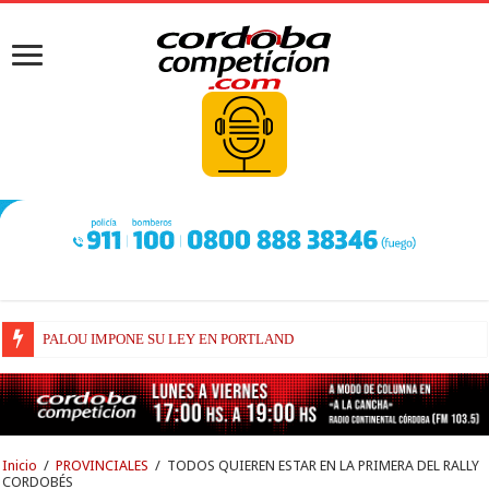
PALOU IMPONE SU LEY EN PORTLAND
BEZZECCHI LOGRÓ UN PODIO DE ENORME CARGA EMOTIVA
Inicio
/
PROVINCIALES
/
TODOS QUIEREN ESTAR EN LA PRIMERA DEL RALLY
CORDOBÉS