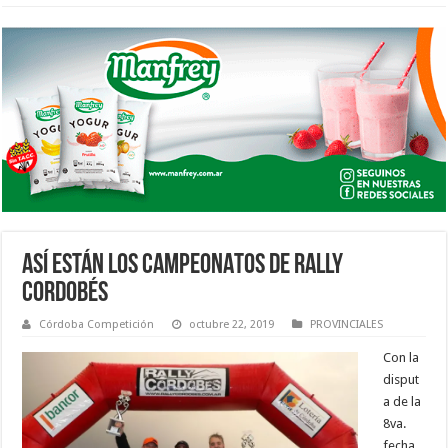
ASÍ ESTÁN LOS CAMPEONATOS DE RALLY
CORDOBÉS
Córdoba Competición
octubre 22, 2019
PROVINCIALES
Con la
disput
a de la
8va.
fecha