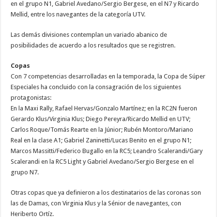
en el grupo N1, Gabriel Avedano/Sergio Bergese, en el N7 y Ricardo
Mellid, entre los navegantes de la categoría UTV.
Las demás divisiones contemplan un variado abanico de
posibilidades de acuerdo a los resultados que se registren.
Copas
Con 7 competencias desarrolladas en la temporada, la Copa de Súper
Especiales ha concluido con la consagración de los siguientes
protagonistas:
En la Maxi Rally, Rafael Hervas/Gonzalo Martínez; en la RC2N fueron
Gerardo Klus/Virginia Klus; Diego Pereyra/Ricardo Mellid en UTV;
Carlos Roque/Tomás Rearte en la Júnior; Rubén Montoro/Mariano
Real en la clase A1; Gabriel Zaninetti/Lucas Benito en el grupo N1;
Marcos Massitti/Federico Bugallo en la RC5; Leandro Scalerandi/Gary
Scalerandi en la RC5 Light y Gabriel Avedano/Sergio Bergese en el
grupo N7.
Otras copas que ya definieron a los destinatarios de las coronas son
las de Damas, con Virginia Klus y la Sénior de navegantes, con
Heriberto Ortíz.