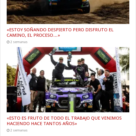
«ESTOY SOÑANDO DESPIERTO PERO DISFRUTO EL
CAMINO, EL PROCESO…»
2 semanas
«ESTO ES FRUTO DE TODO EL TRABAJO QUE VENIMOS
HACIENDO HACE TANTOS AÑOS»
2 semanas