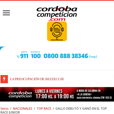
LA PREOCUPACIÓN DE BEZZECCHI
BEZZECCHI, RECUPERADO Y VELOZ
Inicio
/
NACIONALES
/
TOP RACE
/
GALLO DEBUTÓ Y GANÓ EN EL TOP
RACE JUNIOR