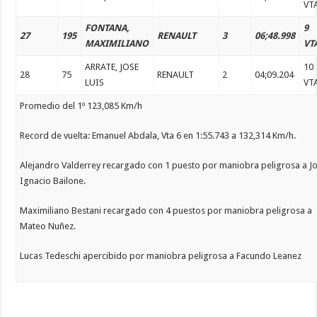
VT
FONTANA,
9
27
195
RENAULT
3
06;48.998
MAXIMILIANO
VT
ARRATE, JOSE
10
28
75
RENAULT
2
04;09.204
LUIS
VT
Promedio del 1º 123,085 Km/h
Record de vuelta: Emanuel Abdala, Vta 6 en 1:55.743 a 132,314 Km/h.
Alejandro Valderrey recargado con 1 puesto por maniobra peligrosa a J
Ignacio Bailone.
Maximiliano Bestani recargado con 4 puestos por maniobra peligrosa a
Mateo Nuñez.
Lucas Tedeschi apercibido por maniobra peligrosa a Facundo Leanez