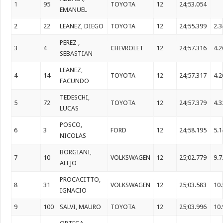
1
95
TOYOTA
12
24;53.054
EMANUEL
2
22
LEANEZ, DIEGO
TOYOTA
12
24;55.399
2.
PEREZ ,
3
4
CHEVROLET
12
24;57.316
4.
SEBASTIAN
LEANEZ,
4
14
TOYOTA
12
24;57.317
4.
FACUNDO
TEDESCHI,
5
72
TOYOTA
12
24;57.379
4.
LUCAS
POSCO,
6
3
FORD
12
24;58.195
5.
NICOLAS
BORGIANI,
7
10
VOLKSWAGEN
12
25;02.779
9.
ALEJO
PROCACITTO,
8
31
VOLKSWAGEN
12
25;03.583
10
IGNACIO
9
100
SALVI, MAURO
TOYOTA
12
25;03.996
10