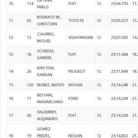
ORTEGA,
10
114
FIAT
12
25;04.755
11
PABLO
BODRATO M.,
11
62
TOYOTA
12
25;05.327
12
CHRISTIAN
CIAURRO,
12
12
VOLKSWAGEN
12
25;07.303
14
MIGUEL
SCORDIA,
13
18
FIAT
12
25;11.438
18
GABRIEL
KIRSTEIN,
14
26
PEUGEOT
12
25;11.849
18
DAMIAN
15
120
NUNEZ, MATEO
NISSAN
12
25;14.248
21
BESTANI,
16
11
FORD
12
25;14.249
21
MAXIMILIANO
VALDERREY,
17
30
FIAT
12
25;14.250
21
ALEJANDRO
GOMEZ
18
19
FREDES,
NISSAN
12
25;14.832
21