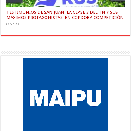
TESTIMONIOS DE SAN JUAN: LA CLASE 3 DEL TN Y SUS
MÁXIMOS PROTAGONISTAS, EN CÓRDOBA COMPETICIÓN
5 días