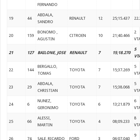
FERNANDO
ABDALA,
19
44
RENAULT
12
25;15.437
22
SANDRO
BONOMO ,
2
20
159
CITROEN
10
21;40.466
AGUSTIN
VT
5
21
127
BAILONE, JOSE
RENAULT
7
15;18.270
VT
BERGALLO,
5
22
144
TOYOTA
7
15;37.269
TOMAS
VT
ABDALA,
5
23
29
TOYOTA
7
15;38.068
CHRISTIAN
VT
NUNEZ,
6
24
6
TOYOTA
6
13;21.879
GERONIMO
VT
ALESSI,
8
25
66
TOYOTA
4
08;09.233
MARTIN
VT
9
26
74
SALE, RICARDO
FORD
3
06;07.040