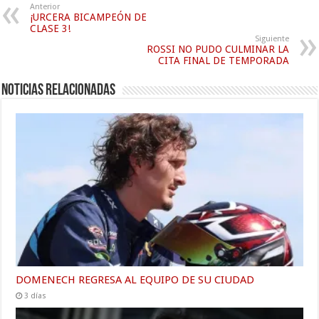
Anterior
¡URCERA BICAMPEÓN DE
CLASE 3!
Siguiente
ROSSI NO PUDO CULMINAR LA
CITA FINAL DE TEMPORADA
Noticias relacionadas
DOMENECH REGRESA AL EQUIPO DE SU CIUDAD
3 días