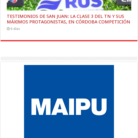
TESTIMONIOS DE SAN JUAN: LA CLASE 3 DEL TN Y SUS
MÁXIMOS PROTAGONISTAS, EN CÓRDOBA COMPETICIÓN
6 días