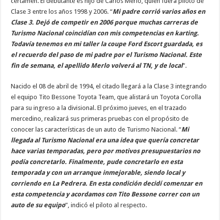
certamen. El debutante es hijo de Carlos Merlo, quien fuera piloto de
Clase 3 entre los años 1998 y 2006. “
Mi padre corrió varios años en
Clase 3. Dejó de competir en 2006 porque muchas carreras de
Turismo Nacional coincidían con mis competencias en karting.
Todavía tenemos en mi taller la coupe Ford Escort guardada, es
el recuerdo del paso de mi padre por el Turismo Nacional. Este
fin de semana, el apellido Merlo volverá al TN, y de local
”.
Nacido el 08 de abril de 1994, el citado llegará a la Clase 3 integrando
el equipo Tito Bessone Toyota Team, que alistará un Toyota Corolla
para su ingreso a la divisional. El próximo jueves, en el trazado
mercedino, realizará sus primeras pruebas con el propósito de
conocer las características de un auto de Turismo Nacional. “
Mi
llegada al Turismo Nacional era una idea que quería concretar
hace varias temporadas, pero por motivos presupuestarios no
podía concretarlo. Finalmente, pude concretarlo en esta
temporada y con un arranque inmejorable, siendo local y
corriendo en La Pedrera. En esta condición decidí comenzar en
esta competencia y acordamos con Tito Bessone correr con un
auto de su equipo
”, indicó el piloto al respecto.