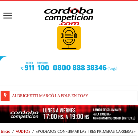
ALDRIGHETTI MARCÓ LA POLE EN TOAY
FENESTRAZ SUFRIÓ EN SUGO Y LARGARÁ DESDE EL 16° LUGAR
Inicio
/
AUDIOS
/
«PODEMOS CONFIRMAR LAS TRES PRIMERAS CARRERAS»