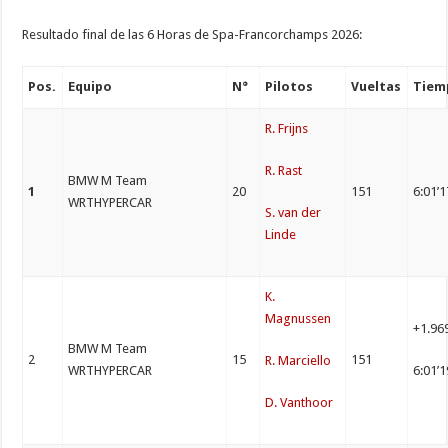
Resultado final de las 6 Horas de Spa-Francorchamps 2026:
Pos.
Equipo
N°
Pilotos
Vueltas
Tiem
R. Frijns
R. Rast
BMW M Team
1
20
151
6:01’
WRTHYPERCAR
S. van der
Linde
K.
Magnussen
+1.96
BMW M Team
2
15
151
R. Marciello
WRTHYPERCAR
6:01’
D. Vanthoor