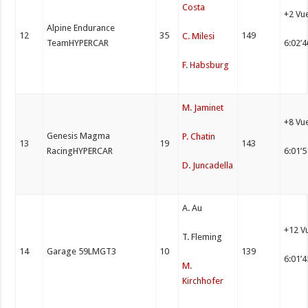
Costa
+2 Vu
Alpine Endurance
12
35
149
C. Milesi
TeamHYPERCAR
6:02’
F. Habsburg
M. Jaminet
+8 Vu
Genesis Magma
P. Chatin
13
19
143
RacingHYPERCAR
6:01’
D. Juncadella
A. Au
+12 V
T. Fleming
14
Garage 59LMGT3
10
139
6:01’
M.
Kirchhofer