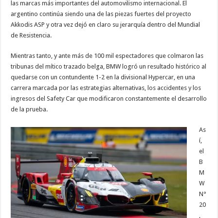
las marcas más importantes del automovilismo internacional. El
argentino continúa siendo una de las piezas fuertes del proyecto
Akkodis ASP y otra vez dejó en claro su jerarquía dentro del Mundial
de Resistencia.
Mientras tanto, y ante más de 100 mil espectadores que colmaron las
tribunas del mítico trazado belga, BMW logró un resultado histórico al
quedarse con un contundente 1-2 en la divisional Hypercar, en una
carrera marcada por las estrategias alternativas, los accidentes y los
ingresos del Safety Car que modificaron constantemente el desarrollo
de la prueba.
As
í,
el
B
M
W
N°
20
,