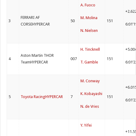
A. Fuoco
+2.62
FERRARI AF
M. Molina
3
50
151
CORSEHYPERCAR
6:01’
N. Nielsen
H. Tincknell
+5.00
Aston Martin THOR
4
007
151
TeamHYPERCAR
T. Gamble
6:01’
M. Conway
+6.01
K. Kobayashi
5
Toyota RacingHYPERCAR
7
151
6:01’
N. de Vries
Y. Yifei
+11.5