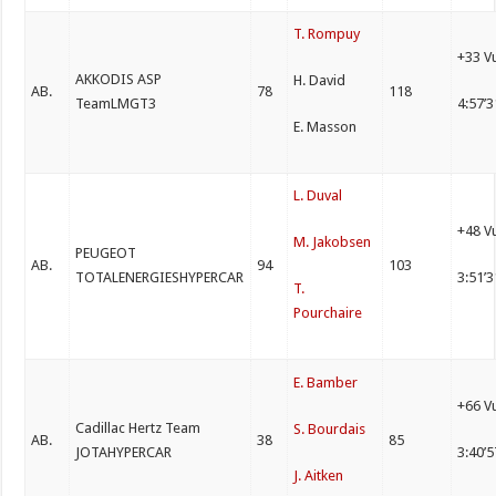
T. Rompuy
+33 V
AKKODIS ASP
H. David
AB.
78
118
TeamLMGT3
4:57’
E. Masson
L. Duval
+48 V
M. Jakobsen
PEUGEOT
AB.
94
103
TOTALENERGIESHYPERCAR
3:51’
T.
Pourchaire
E. Bamber
+66 V
Cadillac Hertz Team
S. Bourdais
AB.
38
85
JOTAHYPERCAR
3:40’
J. Aitken