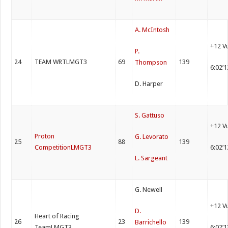
A. McIntosh
+12 V
P.
24
TEAM WRTLMGT3
69
139
Thompson
6:02’
D. Harper
S. Gattuso
+12 V
Proton
G. Levorato
25
88
139
CompetitionLMGT3
6:02’
L. Sargeant
G. Newell
+12 V
D.
Heart of Racing
26
23
139
Barrichello
TeamLMGT3
6:02’