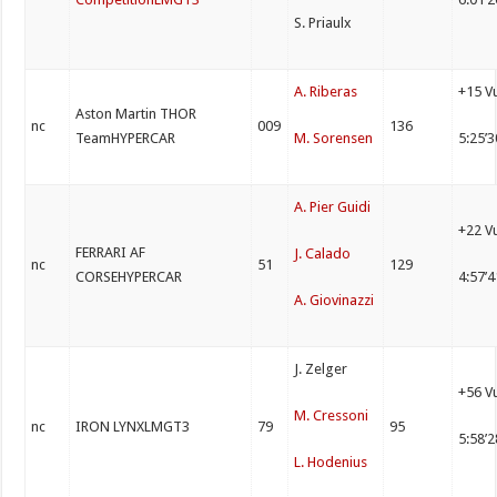
S. Priaulx
A. Riberas
+15 V
Aston Martin THOR
nc
009
136
TeamHYPERCAR
M. Sorensen
5:25’
A. Pier Guidi
+22 V
FERRARI AF
J. Calado
nc
51
129
CORSEHYPERCAR
4:57’
A. Giovinazzi
J. Zelger
+56 V
M. Cressoni
nc
IRON LYNXLMGT3
79
95
5:58’
L. Hodenius