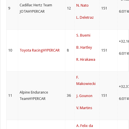
Cadillac Hertz Team
N. Nato
9
12
151
JOTAHYPERCAR
6:01’
L. Deletraz
S. Buemi
+32.1
B. Hartley
10
Toyota RacingHYPERCAR
8
151
6:01’
R. Hirakawa
F.
Makowiecki
+32.3
Alpine Endurance
11
36
151
J. Gounon
TeamHYPERCAR
6:01’
V. Martins
A. Felix da