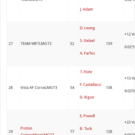
J. Adam
D. Leung
+12 V
S. Gelael
27
TEAM WRTLMGT3
32
139
6:02’
A. Farfus
T. Flohr
+13 V
F. Castellacci
28
Vista AF CorseLMGT3
54
138
6:02’
D. Rigon
E. Powell
+23 V
Proton
B. Tuck
29
77
128
CompetitionLMGT3
6:01’