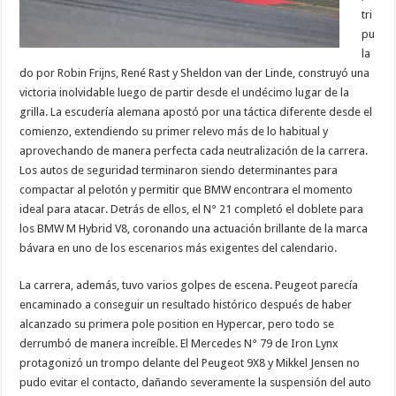
tri
pu
la
do por Robin Frijns, René Rast y Sheldon van der Linde, construyó una
victoria inolvidable luego de partir desde el undécimo lugar de la
grilla. La escudería alemana apostó por una táctica diferente desde el
comienzo, extendiendo su primer relevo más de lo habitual y
aprovechando de manera perfecta cada neutralización de la carrera.
Los autos de seguridad terminaron siendo determinantes para
compactar al pelotón y permitir que BMW encontrara el momento
ideal para atacar. Detrás de ellos, el N° 21 completó el doblete para
los BMW M Hybrid V8, coronando una actuación brillante de la marca
bávara en uno de los escenarios más exigentes del calendario.
La carrera, además, tuvo varios golpes de escena. Peugeot parecía
encaminado a conseguir un resultado histórico después de haber
alcanzado su primera pole position en Hypercar, pero todo se
derrumbó de manera increíble. El Mercedes N° 79 de Iron Lynx
protagonizó un trompo delante del Peugeot 9X8 y Mikkel Jensen no
pudo evitar el contacto, dañando severamente la suspensión del auto