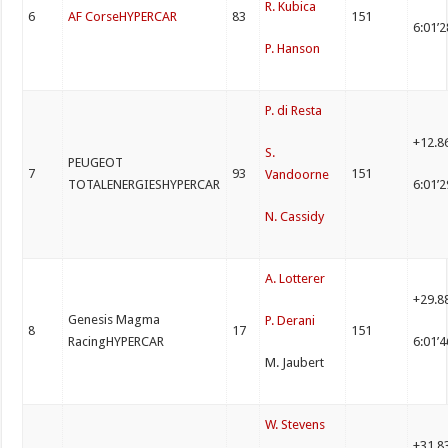
R. Kubica
6
AF CorseHYPERCAR
83
151
6:01’
P. Hanson
P. di Resta
+12.8
S.
PEUGEOT
7
93
151
Vandoorne
TOTALENERGIESHYPERCAR
6:01’
N. Cassidy
A. Lotterer
+29.8
Genesis Magma
P. Derani
8
17
151
RacingHYPERCAR
6:01’
M. Jaubert
W. Stevens
+31.8