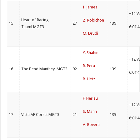
I. James
+12 V
Heart of Racing
Z. Robichon
15
27
139
TeamLMGT3
6:01’
M. Drudi
Y. Shahin
+12 V
R. Pera
16
The Bend MantheyLMGT3
92
139
6:01’
R. Lietz
F. Heriau
+12 V
S. Mann
17
Vista AF CorseLMGT3
21
139
6:01’
A. Rovera