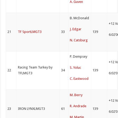
A. Guven
B. McDonald
+12 V
J. Edgar
21
TF SportLMGT3
33
139
6:02’
N. Catsburg
P. Dempsey
+12 V
Racing Team Turkey by
S. Yoluc
22
34
139
TFLMGT3
6:02’
C. Eastwood
M. Berry
+12 V
R. Andrade
23
IRON LYNXLMGT3
61
139
6:02’
M. Martin