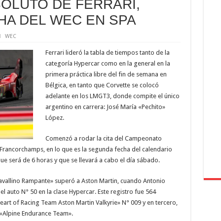
OLUTO DE FERRARI,
HA DEL WEC EN SPA
WEC
Ferrari lideró la tabla de tiempos tanto de la
categoría Hypercar como en la general en la
primera práctica libre del fin de semana en
Bélgica, en tanto que Corvette se colocó
adelante en los LMGT3, donde compite el único
argentino en carrera: José María «Pechito»
López.
Comenzó a rodar la cita del Campeonato
a-Francorchamps, en lo que es la segunda fecha del calendario
 será de 6 horas y que se llevará a cabo el día sábado.
«Cavallino Rampante» superó a Aston Martin, cuando Antonio
l auto N° 50 en la clase Hypercar. Este registro fue 564
rt of Racing Team Aston Martin Valkyrie» N° 009 y en tercero,
 «Alpine Endurance Team».