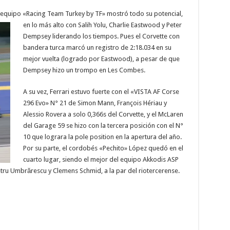
el equipo «Racing Team Turkey by TF» mostró todo su
potencial,
en lo más alto con Salih Yolu, Charlie Eastwood y Peter
Dempsey liderando los tiempos. Pues el Corvette con
bandera turca marcó un registro de 2:18.034 en su
mejor vuelta (logrado por Eastwood), a pesar de que
Dempsey hizo un trompo en Les Combes.
A su vez, Ferrari estuvo fuerte con el «VISTA AF Corse
296 Evo» N° 21 de Simon Mann, François Hériau y
Alessio Rovera a solo 0,366s del Corvette, y el McLaren
del Garage 59 se hizo con la tercera posición con el N°
10 que lograra la pole position en la apertura del año.
Por su parte, el cordobés «Pechito» López quedó en el
cuarto lugar, siendo el mejor del equipo Akkodis ASP
etru Umbrărescu y Clemens Schmid, a la par del riotercerense.