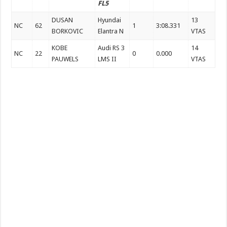
FL5
DUSAN
Hyundai
13
NC
62
1
3:08.331
BORKOVIC
Elantra N
VTAS
KOBE
Audi RS 3
14
NC
22
0
0.000
PAUWELS
LMS II
VTAS