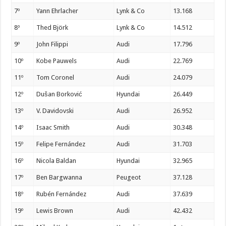
7º
Yann Ehrlacher
Lynk & Co
13.168
8º
Thed Björk
Lynk & Co
14.512
9º
John Filippi
Audi
17.796
10º
Kobe Pauwels
Audi
22.769
11º
Tom Coronel
Audi
24.079
12º
Dušan Borković
Hyundai
26.449
13º
V. Davidovski
Audi
26.952
14º
Isaac Smith
Audi
30.348
15º
Felipe Fernández
Audi
31.703
16º
Nicola Baldan
Hyundai
32.965
17º
Ben Bargwanna
Peugeot
37.128
18º
Rubén Fernández
Audi
37.639
19º
Lewis Brown
Audi
42.432