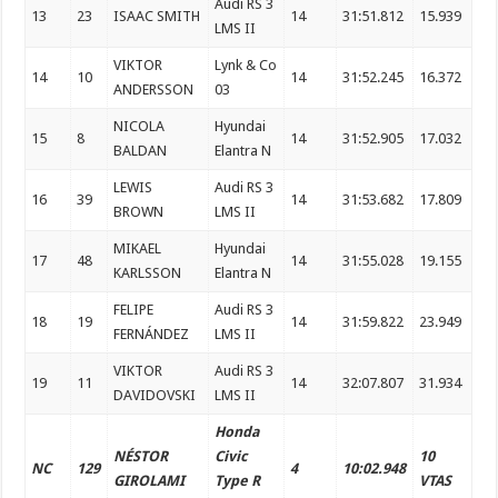
Audi RS 3
13
23
ISAAC SMITH
14
31:51.812
15.939
LMS II
VIKTOR
Lynk & Co
14
10
14
31:52.245
16.372
ANDERSSON
03
NICOLA
Hyundai
15
8
14
31:52.905
17.032
BALDAN
Elantra N
LEWIS
Audi RS 3
16
39
14
31:53.682
17.809
BROWN
LMS II
MIKAEL
Hyundai
17
48
14
31:55.028
19.155
KARLSSON
Elantra N
FELIPE
Audi RS 3
18
19
14
31:59.822
23.949
FERNÁNDEZ
LMS II
VIKTOR
Audi RS 3
19
11
14
32:07.807
31.934
DAVIDOVSKI
LMS II
Honda
NÉSTOR
Civic
10
NC
129
4
10:02.948
GIROLAMI
Type R
VTAS