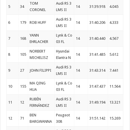
TOM
Audi RS 3
5
34
14
31:39.918
4.045
CORONEL
LMS II
Audi RS 3
6
179
ROB HUFF
14
31:40.206
4.333
LMS II
YANN
Lynk & Co
7
168
14
31:40.440
4.567
EHRLACHER
03 FL
NORBERT
Hyundai
8
105
14
31:41.485
5.612
MICHELISZ
Elantra N
Audi RS 3
9
27
JOHN FILIPPI
14
31:43.314
7.441
LMS II
MA QING
Lynk & Co
10
155
14
31:47.437
11.564
HUA
03 FL
RUBÉN
Audi RS 3
11
12
14
31:49.194
13.321
FERNÁNDEZ
LMS II
BEN
Peugeot
12
71
14
31:51.142
15.269
BARGWANNA
308