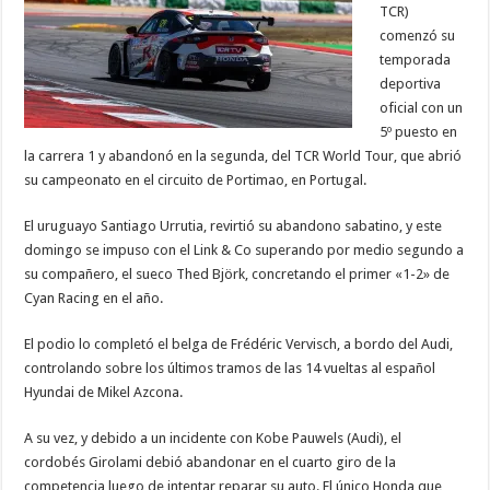
TCR)
comenzó su
temporada
deportiva
oficial con un
5º puesto en
la carrera 1 y abandonó en la segunda, del TCR World Tour, que abrió
su campeonato en el circuito de Portimao, en Portugal.
El uruguayo Santiago Urrutia, revirtió su abandono sabatino, y este
domingo se impuso con el Link & Co superando por medio segundo a
su compañero, el sueco Thed Björk, concretando el primer «1-2» de
Cyan Racing en el año.
El podio lo completó el belga de Frédéric Vervisch, a bordo del Audi,
controlando sobre los últimos tramos de las 14 vueltas al español
Hyundai de Mikel Azcona.
A su vez, y debido a un incidente con Kobe Pauwels (Audi), el
cordobés Girolami debió abandonar en el cuarto giro de la
competencia luego de intentar reparar su auto. El único Honda que