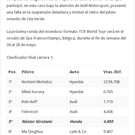
participó, en este caso bajo la atención de ALM Motorsport, presentó
una falla en la suspensión delantera y motivó el retiro del piloto
oriundo de Isla Verde.
La próxima ronda del novedoso formato TCR World Tour será en el
circuito de Spa-Francorchamps, Bélgica, durante el fin de semana del
26 al 28 de mayo.
Clasificador final carrera 1:
Pos.
Piloto
Auto
Vtas./Dif.
1º
Norbert Michelisz
Hyundai
22’38.708
2º
Mikel Azcona
Hyundai
0.705
3º
Rob Huff
Audi
1.710
4º
F.Vervisch
Audi
4.458
5º
Néstor Girolami
Honda
4.859
6º
Ma Qinghua
Lynk & Co
9.407