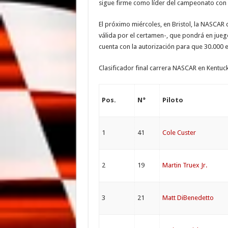
sigue firme como líder del campeonato con 
El próximo miércoles, en Bristol, la NASCAR 
válida por el certamen-, que pondrá en jue
cuenta con la autorización para que 30.000 
Clasificador final carrera NASCAR en Kentuck
Pos.
N°
Piloto
1
41
Cole Custer
2
19
Martin Truex Jr.
3
21
Matt DiBenedetto