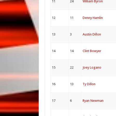
11
24
William Byron
12
11
Denny Hamlin
13
3
Austin Dillon
14
14
Clint Bowyer
15
22
Joey Logano
16
13
Ty Dillon
17
6
Ryan Newman