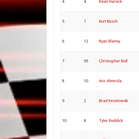
4
4
Kevin Harvick
5
1
Kurt Busch
6
12
Ryan Blaney
7
95
Christopher Bell
8
10
Aric Almirola
9
2
Brad Keselowski
10
8
Tyler Reddick