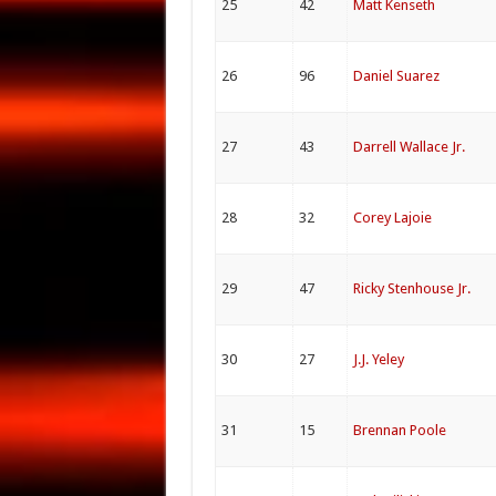
25
42
Matt Kenseth
26
96
Daniel Suarez
27
43
Darrell Wallace Jr.
28
32
Corey Lajoie
29
47
Ricky Stenhouse Jr.
30
27
J.J. Yeley
31
15
Brennan Poole