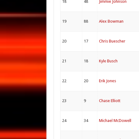
18
48
Jimmie Johnson
19
88
Alex Bowman
20
17
Chris Buescher
21
18
Kyle Busch
22
20
Erik Jones
23
9
Chase Elliott
24
34
Michael McDowell