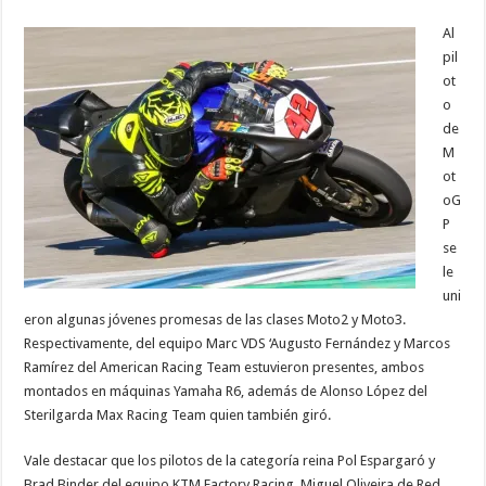
Al
pil
ot
o
de
M
ot
oG
P
se
le
uni
eron algunas jóvenes promesas de las clases Moto2 y Moto3.
Respectivamente, del equipo Marc VDS ‘Augusto Fernández y Marcos
Ramírez del American Racing Team estuvieron presentes, ambos
montados en máquinas Yamaha R6, además de Alonso López del
Sterilgarda Max Racing Team quien también giró.
Vale destacar que los pilotos de la categoría reina Pol Espargaró y
Brad Binder del equipo KTM Factory Racing, Miguel Oliveira de Red