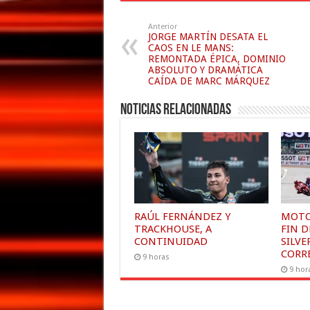
Anterior
JORGE MARTÍN DESATA EL
CAOS EN LE MANS:
REMONTADA ÉPICA, DOMINIO
ABSOLUTO Y DRAMÁTICA
CAÍDA DE MARC MÁRQUEZ
Noticias relacionadas
RAÚL FERNÁNDEZ Y
MOTO
TRACKHOUSE, A
FIN 
CONTINUIDAD
SILVE
CORR
9 horas
9 hor