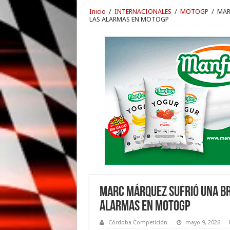
Inicio
/
INTERNACIONALES
/
MOTOGP
/
MAR
LAS ALARMAS EN MOTOGP
MARC MÁRQUEZ SUFRIÓ UNA BR
ALARMAS EN MOTOGP
Córdoba Competición
mayo 9, 2026