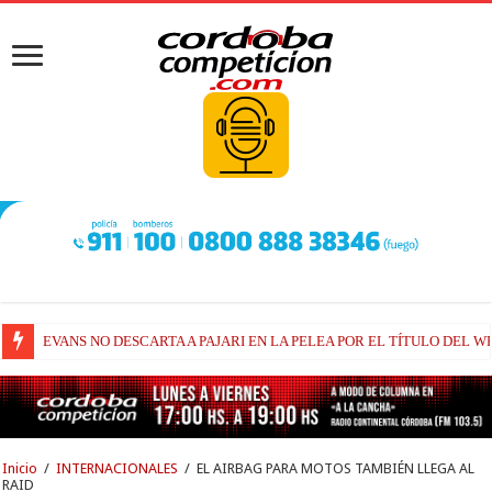
EVANS NO DESCARTA A PAJARI EN LA PELEA POR EL TÍTULO DEL W
RAÚL FERNÁNDEZ Y TRACKHOUSE, A CONTINUIDAD
Inicio
/
INTERNACIONALES
/
EL AIRBAG PARA MOTOS TAMBIÉN LLEGA AL
RAID