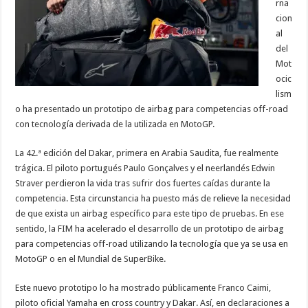
rna
cion
al
del
Mot
ocic
lism
o ha presentado un prototipo de airbag para competencias off-road
con tecnología derivada de la utilizada en MotoGP.
La 42.ª edición del Dakar, primera en Arabia Saudita, fue realmente
trágica. El piloto portugués Paulo Gonçalves y el neerlandés Edwin
Straver perdieron la vida tras sufrir dos fuertes caídas durante la
competencia. Esta circunstancia ha puesto más de relieve la necesidad
de que exista un airbag específico para este tipo de pruebas. En ese
sentido, la FIM ha acelerado el desarrollo de un prototipo de airbag
para competencias off-road utilizando la tecnología que ya se usa en
MotoGP o en el Mundial de SuperBike.
Este nuevo prototipo lo ha mostrado públicamente Franco Caimi,
piloto oficial Yamaha en cross country y Dakar. Así, en declaraciones a