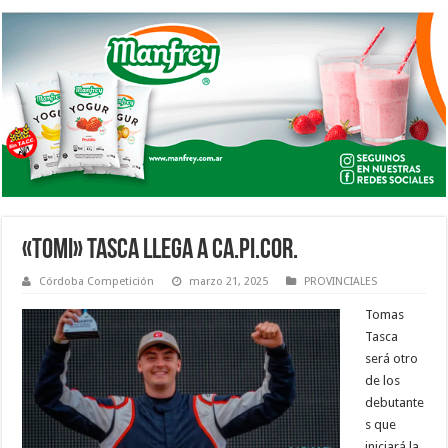
«TOMI» TASCA LLEGA A CA.PI.COR.
Córdoba Competición
marzo 21, 2025
PROVINCIALES
Tomas
Tasca
será otro
de los
debutante
s que
iniciará la