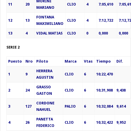
MORINI
11
20
CLIO
4
7;05,610
7;05,6
MARIANO
FONTANA
12
13
CLIO
4
7;12,722
7;12,7
MAXIMILIANO
13
4
VIDAL MATIAS
CLIO
0
0,000
0,000
SERIE 2
Puesto
Nro
Piloto
Marca
Vtas
Tiempo
Dif.
HERRERA
1
9
CLIO
6
10;22,470
AGUSTIN
GRASSO
2
24
CLIO
6
10;31,908
9,438
GASTON
CORDONE
3
127
PALIO
6
10;32,084
9,614
NAHUEL
PANETTA
4
26
CLIO
6
10;32,422
9,952
FEDERICO