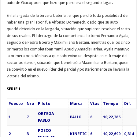
auto de Giacopponi que hizo que perdiera el segundo lugar.
En la largada de la tercera batería , el que perdió toda posibilidad de
haber una gran labor fue Alfonso Domenech, dado que su auto
quedó detenido en la largada, situación que supieron resolver el resto
de sus rivales. El liderazgo de la competencia lo tomó Fernando Ayala,
seguido de Pedro Boero y Maximiliano Bestani, mientras que los cinco
primeros los completaban Yamil Apud y Amadis Farina. Ayala mantuvo
la primera posición hasta que sobrevino un despiste en el frenaje del
sector posterior, situación que benefició a Maximiliano Bestani, quien
se convirtió en el nuevo líder del parcial y posteriormente se llevaría la
victoria del mismo.
SERIE 1
Pues
to
Nro
Piloto
Marca
Vtas
Tiempo
Dif.
ORTEGA
1
7
PALIO
6
10;22,385
PABLO
POSCO
2
3
KINETIC
6
10;22,699
0,314