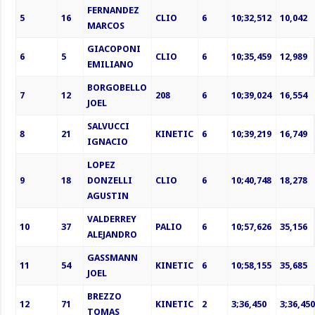
FERNANDEZ
5
16
CLIO
6
10;32,512
10,042
MARCOS
GIACOPONI
6
5
CLIO
6
10;35,459
12,989
EMILIANO
BORGOBELLO
7
12
208
6
10;39,024
16,554
JOEL
SALVUCCI
8
21
KINETIC
6
10;39,219
16,749
IGNACIO
LOPEZ
9
18
DONZELLI
CLIO
6
10;40,748
18,278
AGUSTIN
VALDERREY
10
37
PALIO
6
10;57,626
35,156
ALEJANDRO
GASSMANN
11
54
KINETIC
6
10;58,155
35,685
JOEL
BREZZO
12
71
KINETIC
2
3;36,450
3;36,45
TOMAS