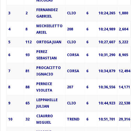
NICOLAS
FERNANDEZ
3
2
CLIO
6
10;24,265
1,880
GABRIEL
MICHIELETTO
4
8
208
6
10;24,989
2,604
ARIEL
5
112
ORTEGA JUAN
CLIO
6
10;27,607
5,222
PEREZ
6
93
CORSA
6
10;31,290
8,905
SEBASTIAN
PROCACITTO
7
81
CORSA
6
10;34,879
12,494
IGNACIO
PERNICE
8
88
207
6
10;36,556
14,171
VIOLETA
LEPPAHILLE
9
65
CLIO
6
10;44,923
22,538
JULIAN
CIAURRO
10
32
TREND
6
10;51,701
29,316
MIGUEL