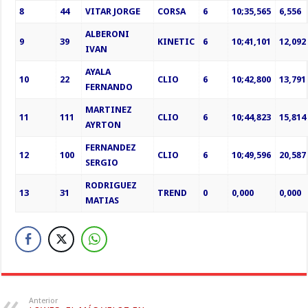
8
44
VITAR JORGE
CORSA
6
10;35,565
6,556
ALBERONI
9
39
KINETIC
6
10;41,101
12,092
IVAN
AYALA
10
22
CLIO
6
10;42,800
13,791
FERNANDO
MARTINEZ
11
111
CLIO
6
10;44,823
15,814
AYRTON
FERNANDEZ
12
100
CLIO
6
10;49,596
20,587
SERGIO
RODRIGUEZ
13
31
TREND
0
0,000
0,000
MATIAS
Anterior