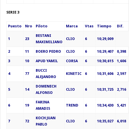
SERIE 3
Puesto
Nro
Piloto
Marca
Vtas
Tiempo
Dif.
BESTANI
1
23
CLIO
6
10;29,009
MAXIMILIANO
2
11
BOERO PEDRO
CLIO
6
10;29,407
0,398
3
10
APUD YAMIL
CORSA
6
10;30,615
1,606
BUCCI
4
77
KINETIC
6
10;31,606
2,597
ALEJANDRO
DOMENECH
5
14
CLIO
6
10;31,725
2,716
ALFONSO
FARINA
6
19
TREND
6
10;34,430
5,421
AMADIS
KOCH JUAN
7
72
CLIO
6
10;35,027
6,018
PABLO