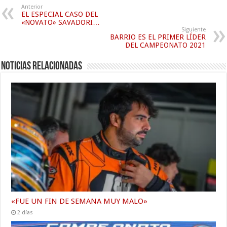
Anterior
EL ESPECIAL CASO DEL
«NOVATO» SAVADORI…
Siguiente
BARRIO ES EL PRIMER LÍDER
DEL CAMPEONATO 2021
Noticias relacionadas
«FUE UN FIN DE SEMANA MUY MALO»
2 días