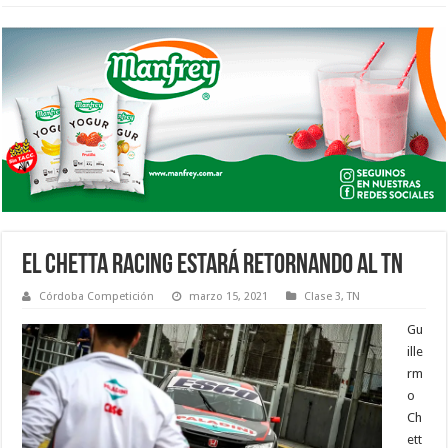
EL CHETTA RACING ESTARÁ RETORNANDO AL TN
Córdoba Competición
marzo 15, 2021
Clase 3
,
TN
Gu
ille
rm
o
Ch
ett