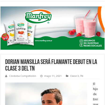
DORIAN MANSILLA SERÁ FLAMANTE DEBUT EN LA
CLASE 3 DEL TN
Córdoba Competición
mayo 11, 2021
Clase 3
,
TN
El
hijo
de
Enri
que