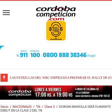
LAS ESTRELLAS DEL WRC EMPIEZAN A PREPARAR EL RALLY DE ESC
TODO LISTO EN SILVERSTONE PARA MOTOGP
Inicio
/
NACIONALES
/
TN
/
Clase 3
/
DORIAN MANSILLA SERÁ FLAMANTE
DEBUT EN LA CLASE 3 DEL TN