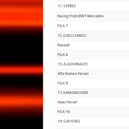
11. S.PEREZ
Racing Point BWT Mercedes
FILA 7
13. D.RICCIARDO
Renault
FILA 8
15. A.GIOVINAZZI
Alfa Romeo Ferrari
FILA 9
17. K.MAGNUSSEN
Haas Ferrari
FILA 10
19. G.RUSSELL