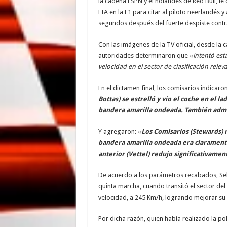
la cadena ESPN y el holandés de Red Bull, le
FIA en la F1 para citar al piloto neerlandés y 
segundos después del fuerte despiste contra 
Con las imágenes de la TV oficial, desde la 
autoridades determinaron que «
intentó est
velocidad en el sector de clasificación relev
En el dictamen final, los comisarios indicaron
Bottas) se estrelló y vio el coche en el la
bandera amarilla ondeada. También admiti
Y agregaron: «
Los Comisarios (Stewards) 
bandera amarilla ondeada era claramente 
anterior (Vettel) redujo significativamen
De acuerdo a los parámetros recabados, Seb
quinta marcha, cuando transitó el sector del 
velocidad, a 245 Km/h, logrando mejorar su v
Por dicha razón, quien había realizado la pol