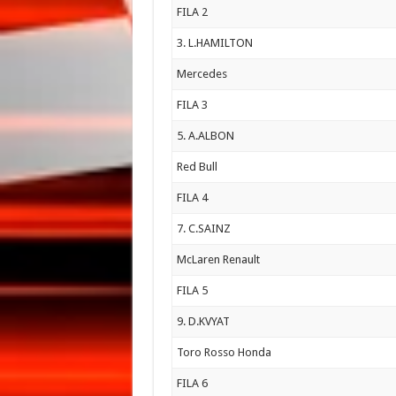
FILA 2
3. L.HAMILTON
Mercedes
FILA 3
5. A.ALBON
Red Bull
FILA 4
7. C.SAINZ
McLaren Renault
FILA 5
9. D.KVYAT
Toro Rosso Honda
FILA 6