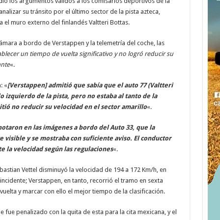
 dio los argumentos válidos a los comisarios deportivos de la
analizar su tránsito por el último sector de la pista azteca,
el muro externo del finlandés Valtteri Bottas.
cámara a bordo de Verstappen y la telemetría del coche, las
ablecer un tiempo de vuelta significativo y no logró reducir su
ante
«.
: «
[Verstappen] admitió que sabía que el auto 77 (Valtteri
do izquierdo de la pista, pero no estaba al tanto de la
ó no reducir su velocidad en el sector amarillo
«.
notaron en las imágenes a bordo del Auto 33, que la
visible y se mostraba con suficiente aviso. El conductor
te la velocidad según las regulaciones
«.
astian Vettel disminuyó la velocidad de 194 a 172 Km/h, en
incidente; Verstappen, en tanto, recorrió el tramo en sexta
uelta y marcar con ello el mejor tiempo de la clasificación.
e fue penalizado con la quita de esta para la cita mexicana, y el