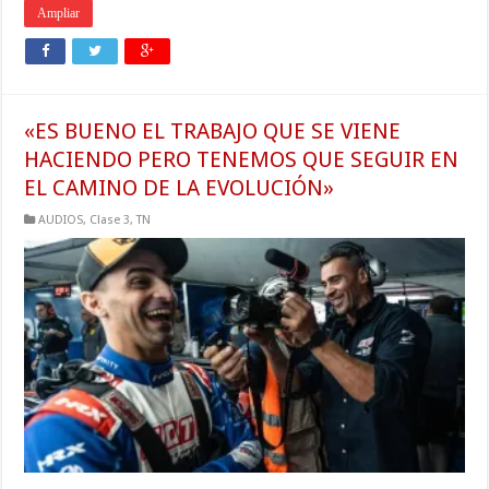
Ampliar
«ES BUENO EL TRABAJO QUE SE VIENE
HACIENDO PERO TENEMOS QUE SEGUIR EN
EL CAMINO DE LA EVOLUCIÓN»
AUDIOS
,
Clase 3
,
TN