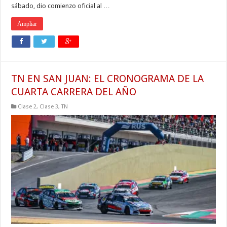
sábado, dio comienzo oficial al …
Ampliar
TN EN SAN JUAN: EL CRONOGRAMA DE LA
CUARTA CARRERA DEL AÑO
Clase 2
,
Clase 3
,
TN