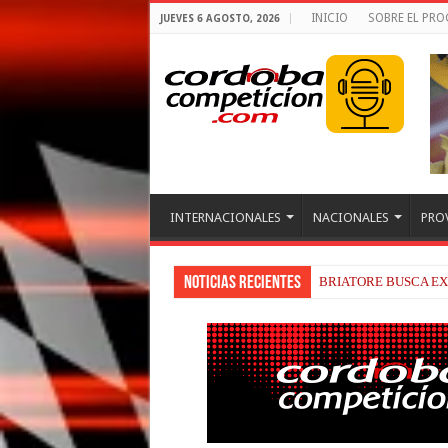
INICIO
SOBRE EL PR
JUEVES 6 AGOSTO, 2026
INTERNACIONALES
NACIONALES
PRO
Noticias recientes
BRIATORE BUSCA EX
DOMENECH REGRESA 