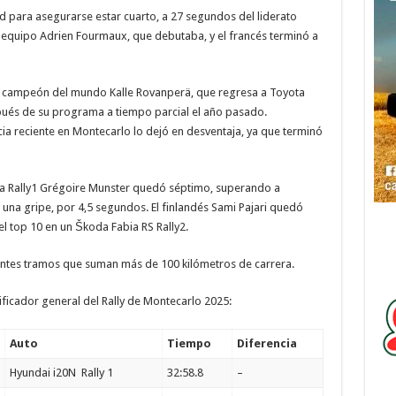
ad para asegurarse estar cuarto, a 27 segundos del liderato
 equipo Adrien Fourmaux, que debutaba, y el francés terminó a
s campeón del mundo Kalle Rovanperä, que regresa a Toyota
és de su programa a tiempo parcial el año pasado.
ia reciente en Montecarlo lo dejó en desventaja, ya que terminó
uma Rally1 Grégoire Munster quedó séptimo, superando a
una gripe, por 4,5 segundos. El finlandés Sami Pajari quedó
l top 10 en un Škoda Fabia RS Rally2.
fiantes tramos que suman más de 100 kilómetros de carrera.
sificador general del Rally de Montecarlo 2025:
Auto
Tiempo
Diferencia
Hyundai i20N Rally 1
32:58.8
–