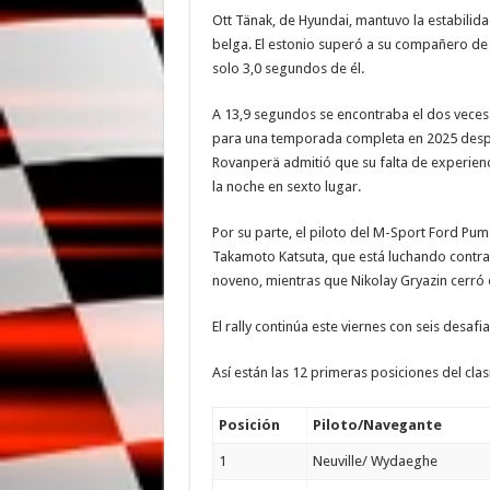
Ott Tänak, de Hyundai, mantuvo la estabilid
belga. El estonio superó a su compañero de
solo 3,0 segundos de él.
A 13,9 segundos se encontraba el dos vece
para una temporada completa en 2025 despu
Rovanperä admitió que su falta de experienc
la noche en sexto lugar.
Por su parte, el piloto del M-Sport Ford P
Takamoto Katsuta, que está luchando contra 
noveno, mientras que Nikolay Gryazin cerró e
El rally continúa este viernes con seis desa
Así están las 12 primeras posiciones del cla
Posición
Piloto/Navegante
1
Neuville/ Wydaeghe