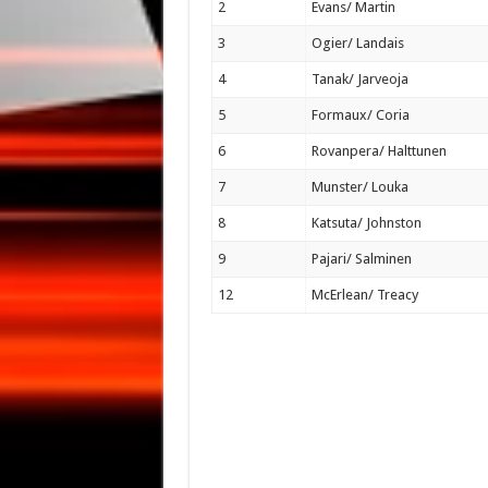
2
Evans/ Martin
3
Ogier/ Landais
4
Tanak/ Jarveoja
5
Formaux/ Coria
6
Rovanpera/ Halttunen
7
Munster/ Louka
8
Katsuta/ Johnston
9
Pajari/ Salminen
12
McErlean/ Treacy