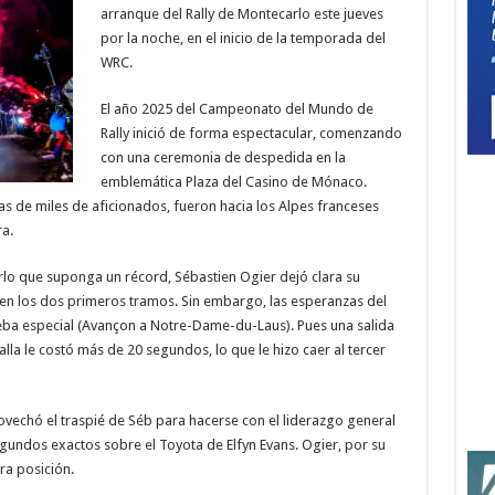
arranque del Rally de Montecarlo este jueves
por la noche, en el inicio de la temporada del
WRC.
El año 2025 del Campeonato del Mundo de
Rally inició de forma espectacular, comenzando
con una ceremonia de despedida en la
emblemática Plaza del Casino de Mónaco.
nas de miles de aficionados, fueron hacia los Alpes franceses
ra.
lo que suponga un récord, Sébastien Ogier dejó clara su
 en los dos primeros tramos. Sin embargo, las esperanzas del
ueba especial (Avançon a Notre-Dame-du-Laus). Pues una salida
lla le costó más de 20 segundos, lo que le hizo caer al tercer
provechó el traspié de Séb para hacerse con el liderazgo general
egundos exactos sobre el Toyota de Elfyn Evans. Ogier, por su
ra posición.