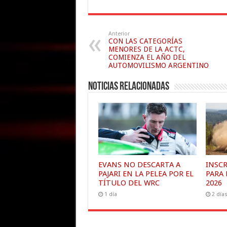
Anterior
CON LAS CATEGORÍAS
MENORES DE LA ACTC,
COMIENZA EL AÑO DEL
AUTOMOVILISMO ARGENTINO
Noticias relacionadas
EVANS NO DESCARTA A
INSC
PAJARI EN LA PELEA POR EL
PARA 
TÍTULO DEL WRC
2026
1 día
2 día