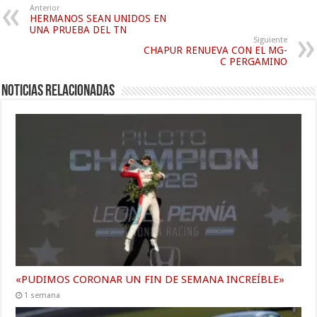
Anterior
HERMANOS SEAN UNIDOS EN
UNA PRUEBA DEL TN
Siguiente
CHAPUR RENUEVA CON EL MG-
C PERGAMINO
Noticias relacionadas
«PUDIMOS CORONAR UN FIN DE SEMANA INCREÍBLE»
1 semana