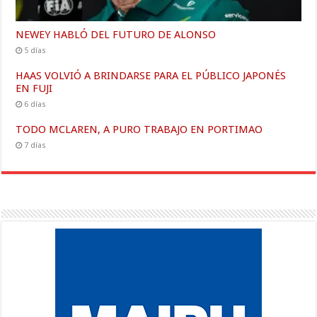
NEWEY HABLÓ DEL FUTURO DE ALONSO
5 días
HAAS VOLVIÓ A BRINDARSE PARA EL PÚBLICO JAPONÉS
EN FUJI
6 días
TODO MCLAREN, A PURO TRABAJO EN PORTIMAO
7 días