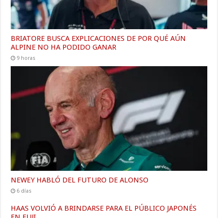
BRIATORE BUSCA EXPLICACIONES DE POR QUÉ AÚN
ALPINE NO HA PODIDO GANAR
9 horas
NEWEY HABLÓ DEL FUTURO DE ALONSO
6 días
HAAS VOLVIÓ A BRINDARSE PARA EL PÚBLICO JAPONÉS
EN FUJI