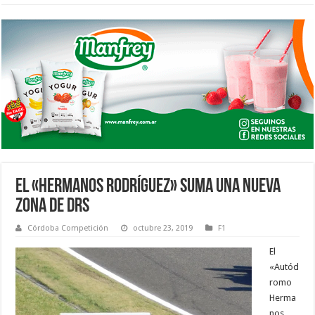
EL «HERMANOS RODRÍGUEZ» SUMA UNA NUEVA
ZONA DE DRS
Córdoba Competición
octubre 23, 2019
F1
El
«Autód
romo
Herma
nos