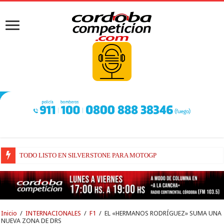
TODO LISTO EN SILVERSTONE PARA MOTOGP
BRIATORE BUSCA EXPLICACIONES DE POR QUÉ AÚN ALPINE NO H
Inicio
/
INTERNACIONALES
/
F1
/
EL «HERMANOS RODRÍGUEZ» SUMA UNA
NUEVA ZONA DE DRS